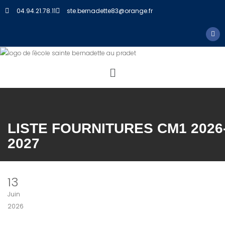
04.94.21.78.11
ste.bernadette83@orange.fr
LISTE FOURNITURES CM1 2026
2027
13
Juin
2026