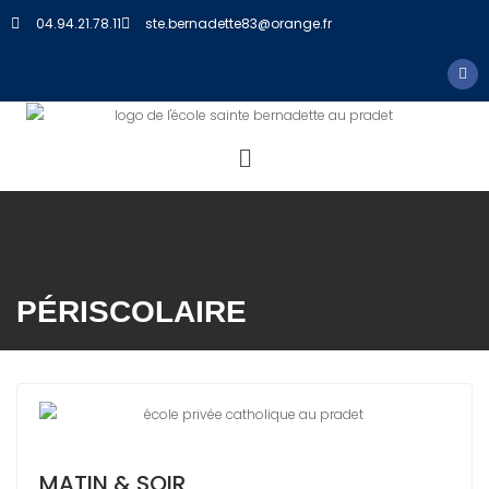
04.94.21.78.11
ste.bernadette83@orange.fr
PÉRISCOLAIRE
MATIN & SOIR