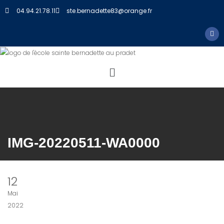
04.94.21.78.11
ste.bernadette83@orange.fr
IMG-20220511-WA0000
12
Mai
2022