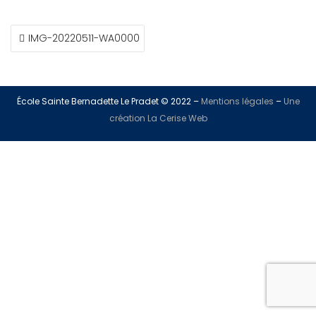
IMG-20220511-WA0000
École Sainte Bernadette Le Pradet © 2022 –
Mentions légales
–
Une
création La Cerise Web