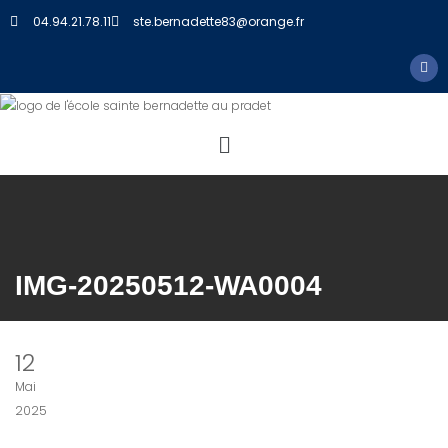
04.94.21.78.11
ste.bernadette83@orange.fr
IMG-20250512-WA0004
12
Mai
2025