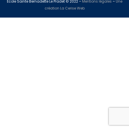
École Sainte Bernadette Le Pradet © 2022 –
Mentions légales
–
Une
création La Cerise Web