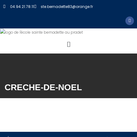
04.94.21.78.11
ste.bernadette83@orange.fr
CRECHE-DE-NOEL