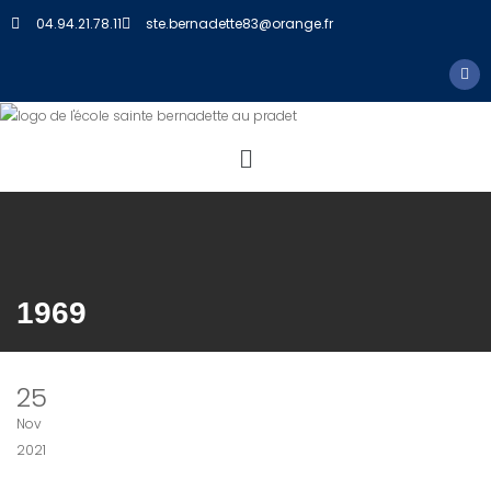
04.94.21.78.11
ste.bernadette83@orange.fr
1969
25
Nov
2021