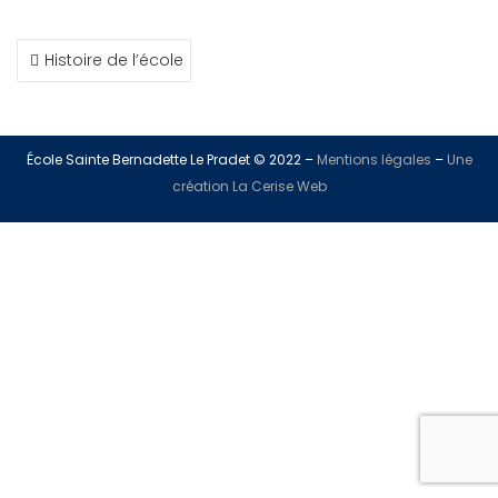
Histoire de l’école
École Sainte Bernadette Le Pradet © 2022 –
Mentions légales
–
Une
création La Cerise Web